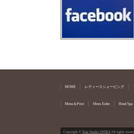
HOME
レディースシェービング
Menu＆Price
Mens Esthe
Head Spa
Copyright ©
Hair Studio SHIBA
All rights reser