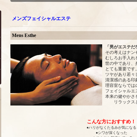
メンズフェイシャルエステ
Mens Esthe
「男がエステだ
その考えはナン
むしろお手入れ
世の中であり、
とても重要です
ツヤがあり若々
清潔感のある印
理容室ならでは
フェイシャルエ
本来の健やかさ
リラックス
こんな方におすすめ！
●ハリがなくたるみが気になる
●シワが深くなった