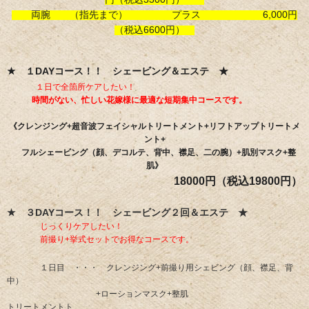
両腕 （指先まで） プラス 6,000円
（税込6600円）
★ １DAYコース！！ シェービング＆エステ ★
​
１日で全箇所ケアしたい！
時間がない、忙しい花嫁様に最適な短期集中コースです。
《クレンジング+超音波フェイシャルトリートメント+リフトアップトリートメ
ント+
​ フルシェービング（顔、デコルテ、背中、襟足、二の腕）+肌別マスク+整
肌》
18000円（税込19800円）
★ ３DAYコース！！ シェービング２回＆エステ ★
​
じっくりケアしたい！
前撮り+挙式セットでお得なコースです。
​
１日目 ・・・ クレンジング+前撮り用シェビング（顔、襟足、背
中）
​
+ローションマスク+整肌
トリートメントト​