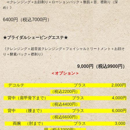
≪クレンジング＋お顔剃り＋ローションパック＋整肌＋首、襟剃り（深
め）》
6400円（税込7000円）
★ブライダルシェービングエステ★
《クレンジング＋超音波クレンジング＋フェイシャルトリートメント＋お顔そ
り＋酵素パック＋襟剃り》
9,000円（税込9900円）
＜オプション＞
デコルテ プラス 2,000円
（税込2200円）
背中（肩甲骨下まで） プラス 4,000円
（税込4400円）
背中 （腰まで） プラス 6,0
00円
（税込6600円）
両腕 （肘まで） プラス 3,000
円（税込3300円）