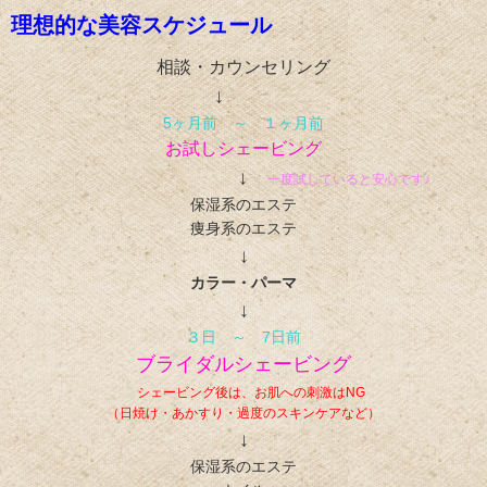
理想的な美容スケジュール
相談・カウンセリング
↓
5ヶ月前 ～ １ヶ月前
お試しシェービング
↓
一度試していると安心です♪
保湿系のエステ
痩身系のエステ
↓
カラー・パーマ
↓
３日 ～ 7日前
ブライダルシェービング
シェービング後は、お肌への刺激はNG
（日焼け・あかすり・過度のスキンケアなど）
↓
保湿系のエステ