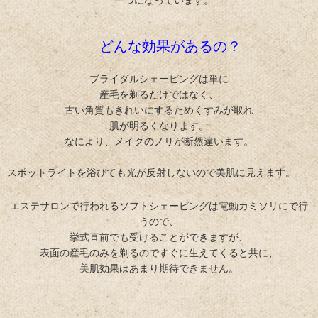
一つになっています。
どんな効果があるの？
ブライダルシェービングは単に
産毛を剃るだけではなく、
古い角質もきれいにするためくすみが取れ
肌が明るくなります。
なに
より、メイクのノリが断然違います。
スポットライトを浴びても光が反射しないので
美肌に見えます。
エステサロンで行われるソフトシェービングは電動カミソリにで行
うので、
挙式直前でも受けることができますが、
表面の産毛のみを剃るのですぐに生えてくると共に、
美肌効果はあまり期待できません。