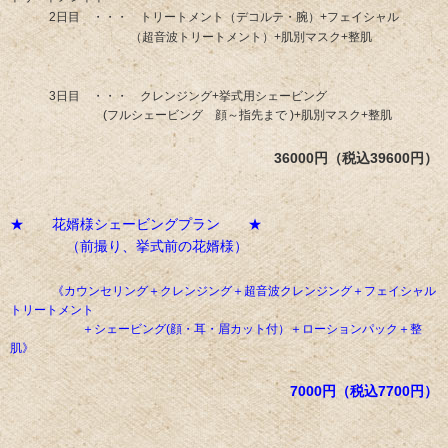
2
日目 ・・・ トリートメント（デコルテ・腕）+フェイシャル
（超音波トリートメント）+肌別マスク+整肌
3
日目 ・・・ クレンジング+挙式用シェービング
(
フルシェービング 顔～指先まで )
+肌別マスク+整肌
36000円（税込39600円）
★ 花婿様シェービングプラン ★
（前撮り、挙式前の花婿様）
《カウンセリング＋クレンジング＋超音波クレンジング＋フェイシャル
トリートメント
＋シェービング(顔・耳・眉カット付）＋ローションパック＋整
肌》
7000円（税込7700円）