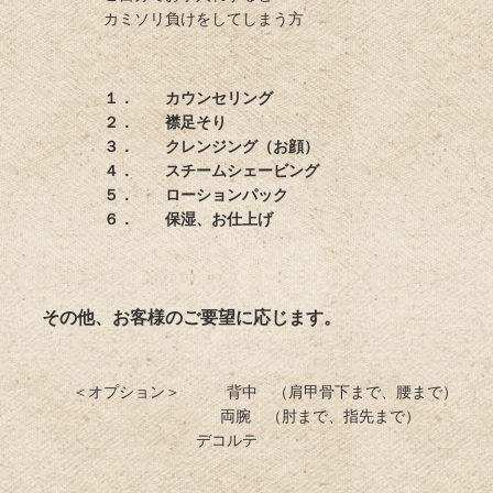
カミソリ負けをしてしまう方
１． カウンセリング
２． 襟足そり
３． クレンジング（お顔）
４． スチームシェービング
５． ローションパック
６． 保湿、お仕上げ
その他、お客様のご要望に応じます。
＜オプション＞ 背中 （肩甲骨下まで、腰まで）
両腕 （肘まで、指先まで）
デコルテ