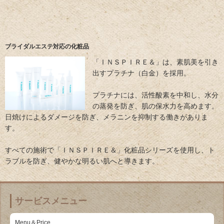
ブライダルエステ対応の化粧品
「ＩＮＳＰＩＲＥ＆」は、素肌美を引き
出すプラチナ（白金）を採用。
プラチナには、活性酸素を中和し、水分
の蒸発を防ぎ、肌の保水力を高めます。
日焼けによるダメージを防ぎ、メラニンを抑制する働きがありま
す。
すべての施術で「ＩＮＳＰＩＲＥ＆」化粧品シリーズを使用し、ト
ラブルを防ぎ、健やかな明るい肌へと導きます。
サービスメニュー
Menu＆Price