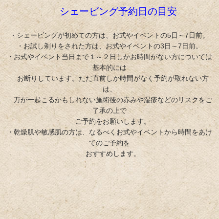
シェービング予約日の目安
・シェービングが初めての方は、お式やイベントの5日～7日前。
・お試し剃りをされた方は、お式やイベントの3日～7日前。
・お式やイベント当日まで１～２日しかお時間がない方については
基本的には
お断りしています。ただ直前しか時間がなく予約が取れない方
は、
万が一
起こるかもしれない
施術後の赤みや湿疹などの
リスクをご
了承の上で
ご予約をお願いします。
・乾燥肌や敏感肌の方は、なるべくお式やイベントから時間をあけ
てのご予約を
おすすめします。