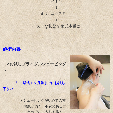
ネイル
↓
まつげエクステ
↓
ベストな状態で挙式本番に
施術内容
＜お試しブライダルシェービング
＞
＊
挙式１ヶ月前までにお試し
下さい
・シェービングが初めての方
・お肌が弱く、不安のある方
・ご自分でお手入れすると